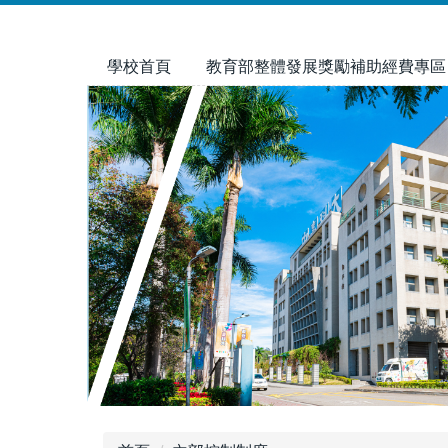
跳
到
主
學校首頁
教育部整體發展獎勵補助經費專區
要
內
容
區